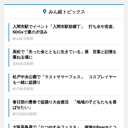
みん経トピックス
入間市駅でイベント「入間市駅前横丁」 打ち水や音楽、
SDGsで夏の夕涼み
狭山経済新聞
高松で「失った命とともに生きている」展 言葉と記憶を
重ねる場に
高松経済新聞
松戸中央公園で「ラストサマーフェス」 コスプレイヤー
も一緒に盆踊り
松戸経済新聞
春日部の豊春で盆踊り大会復活 「地域の子どもたちを喜
ばせたい」
春日部経済新聞
大阪高島屋で「なつやすみフェスタ」 南海やPeachとコ