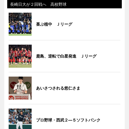
長崎日大が２回戦へ 高校野球
喜ぶ植中 Ｊリーグ
鹿島、逆転で白星発進 Ｊリーグ
あいさつされる悠仁さま
プロ野球・西武２―５ソフトバンク