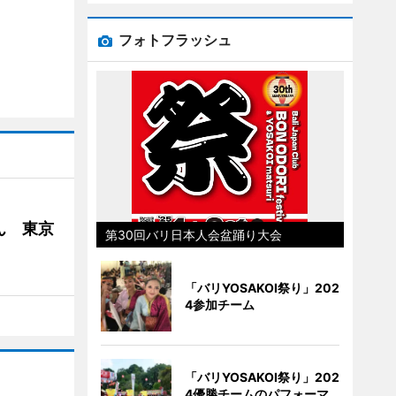
フォトフラッシュ
ん 東京
第30回バリ日本人会盆踊り大会
「バリYOSAKOI祭り」202
4参加チーム
「バリYOSAKOI祭り」202
4優勝チームのパフォーマ