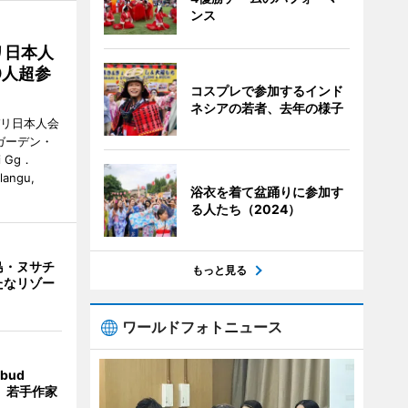
ンス
リ日本人
0人超参
コスプレで参加するインド
ネシアの若者、去年の様子
バリ日本人会
ガーデン・
i Gg．
alangu,
浴衣を着て盆踊りに参加す
る人たち（2024）
島・ヌサチ
もっと見る
たなリゾー
ワールドフォトニュース
bud
t」 若手作家