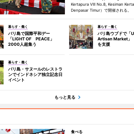
Kertapura Vlll No.8, Kesiman Kert
Denpasar Timur）で開催される。
暮らす・働く
暮らす・働く
バリ島で国際平和デー
バリ島ウブドで「U
「LIGHT OF PEACE」
Artisan Marke
2000人超集う
を支援
暮らす・働く
バリ島・サヌールのレストラ
ンでインドネシア独立記念日
イベント
もっと見る
食べる