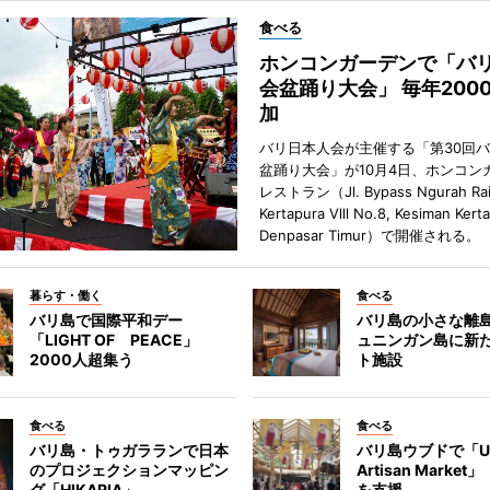
食べる
ホンコンガーデンで「バ
会盆踊り大会」 毎年200
加
バリ日本人会が主催する「第30回
盆踊り大会」が10月4日、ホンコン
レストラン（Jl. Bypass Ngurah Ra
Kertapura Vlll No.8, Kesiman Kert
Denpasar Timur）で開催される。
暮らす・働く
食べる
バリ島で国際平和デー
バリ島の小さな離
「LIGHT OF PEACE」
ュニンガン島に新
2000人超集う
ト施設
食べる
食べる
バリ島・トゥガラランで日本
バリ島ウブドで「U
のプロジェクションマッピン
Artisan Marke
グ「HIKARIA」
を支援