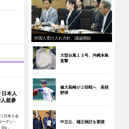
外国人受け入れ方針、議論開始
大型台風１３号、沖縄本島
直撃
健大高崎が２回戦へ 高校
野球
リ日本人
0人超参
バリ日本人会
ガーデン・
中立公、補正検討を要請
i Gg．