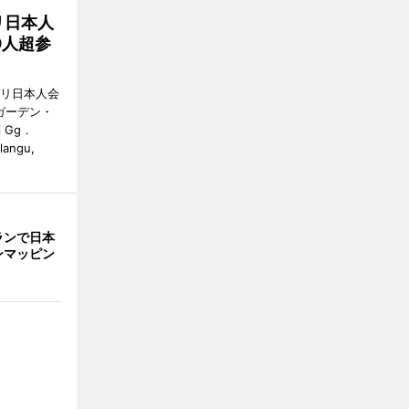
リ日本人
0人超参
バリ日本人会
ガーデン・
i Gg．
alangu,
ランで日本
ンマッピン