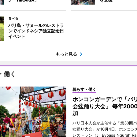
食べる
バリ島・サヌールのレストラ
ンでインドネシア独立記念日
イベント
もっと見る
・働く
暮らす・働く
ホンコンガーデンで「バ
会盆踊り大会」 毎年200
加
バリ日本人会が主催する「第30回
盆踊り大会」が10月4日、ホンコン
レストラン（Jl. Bypass Ngurah Ra