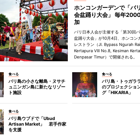
ホンコンガーデンで「バ
会盆踊り大会」 毎年200
加
バリ日本人会が主催する「第30回
盆踊り大会」が10月4日、ホンコン
レストラン（Jl. Bypass Ngurah Ra
Kertapura Vlll No.8, Kesiman Kert
Denpasar Timur）で開催される。
食べる
食べる
バリ島の小さな離島・ヌサチ
バリ島・トゥガラ
ュニンガン島に新たなリゾー
のプロジェクショ
ト施設
グ「HIKARIA」
食べる
バリ島ウブドで「Ubud
Artisan Market」 若手作家
を支援