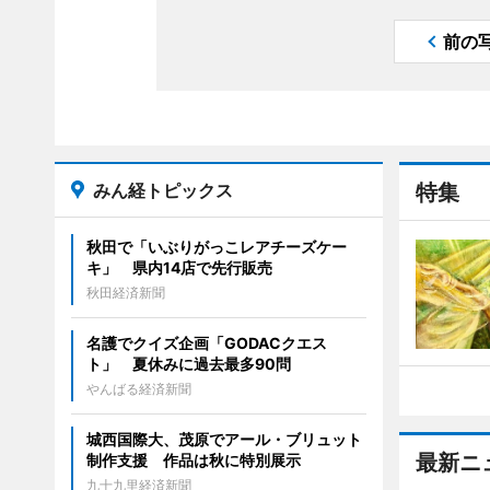
前の
みん経トピックス
特集
秋田で「いぶりがっこレアチーズケー
キ」 県内14店で先行販売
秋田経済新聞
名護でクイズ企画「GODACクエス
ト」 夏休みに過去最多90問
やんばる経済新聞
城西国際大、茂原でアール・ブリュット
最新ニ
制作支援 作品は秋に特別展示
九十九里経済新聞