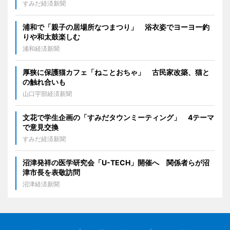
すみだ経済新聞
浦和で「親子の居場所なつまつり」 浴衣姿でヨーヨー釣
りや和太鼓楽しむ
浦和経済新聞
厚狭に保護猫カフェ「ねことおちゃ」 古民家改築、猫と
の触れ合いも
山口宇部経済新聞
文花で学生企画の「すみだタウンミーティング」 4テーマ
で意見交換
すみだ経済新聞
沼津発祥の医学研究会「U-TECH」開催へ 関係者らが沼
津市長を表敬訪問
沼津経済新聞