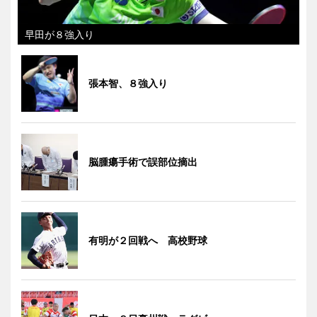
早田が８強入り
張本智、８強入り
脳腫瘍手術で誤部位摘出
有明が２回戦へ 高校野球