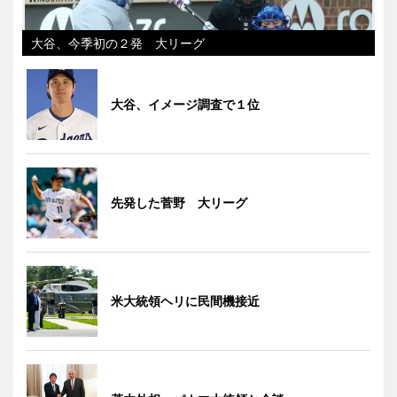
大谷、今季初の２発 大リーグ
大谷、イメージ調査で１位
先発した菅野 大リーグ
米大統領ヘリに民間機接近