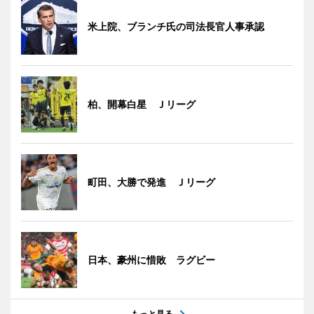
米上院、ブランチ氏の司法長官人事承認
柏、開幕白星 Ｊリーグ
町田、大勝で発進 Ｊリーグ
日本、豪州に惜敗 ラグビー
もっと見る