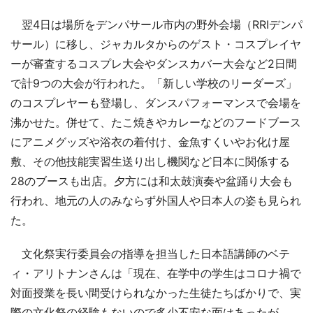
翌4日は場所をデンパサール市内の野外会場（RRIデンパ
サール）に移し、ジャカルタからのゲスト・コスプレイヤ
ーが審査するコスプレ大会やダンスカバー大会など2日間
で計9つの大会が行われた。「新しい学校のリーダーズ」
のコスプレヤーも登場し、ダンスパフォーマンスで会場を
沸かせた。併せて、たこ焼きやカレーなどのフードブース
にアニメグッズや浴衣の着付け、金魚すくいやお化け屋
敷、その他技能実習生送り出し機関など日本に関係する
28のブースも出店。夕方には和太鼓演奏や盆踊り大会も
行われ、地元の人のみならず外国人や日本人の姿も見られ
た。
文化祭実行委員会の指導を担当した日本語講師のベテ
ィ・アリトナンさんは「現在、在学中の学生はコロナ禍で
対面授業を長い間受けられなかった生徒たちばかりで、実
際の文化祭の経験もないので多少不安な面はあったが、