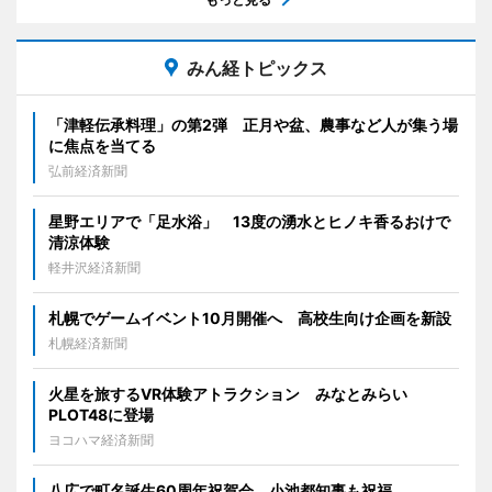
みん経トピックス
「津軽伝承料理」の第2弾 正月や盆、農事など人が集う場
に焦点を当てる
弘前経済新聞
星野エリアで「足水浴」 13度の湧水とヒノキ香るおけで
清涼体験
軽井沢経済新聞
札幌でゲームイベント10月開催へ 高校生向け企画を新設
札幌経済新聞
火星を旅するVR体験アトラクション みなとみらい
PLOT48に登場
ヨコハマ経済新聞
八広で町名誕生60周年祝賀会 小池都知事も祝福