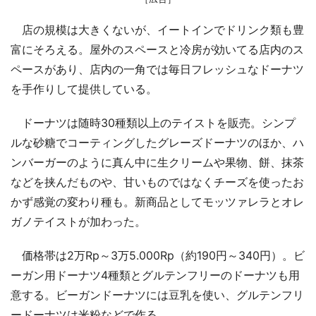
店の規模は大きくないが、イートインでドリンク類も豊
富にそろえる。屋外のスペースと冷房が効いてる店内のス
ペースがあり、店内の一角では毎日フレッシュなドーナツ
を手作りして提供している。
ドーナツは随時30種類以上のテイストを販売。シンプ
ルな砂糖でコーティングしたグレーズドーナツのほか、ハ
ンバーガーのように真ん中に生クリームや果物、餅、抹茶
などを挟んだものや、甘いものではなくチーズを使ったお
かず感覚の変わり種も。新商品としてモッツァレラとオレ
ガノテイストが加わった。
価格帯は2万Rp～3万5.000Rp（約190円～340円）。ビ
ーガン用ドーナツ4種類とグルテンフリーのドーナツも用
意する。ビーガンドーナツには豆乳を使い、グルテンフリ
ードーナツは米粉などで作る。