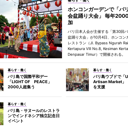
暮らす・働く
ホンコンガーデンで「バ
会盆踊り大会」 毎年200
加
バリ日本人会が主催する「第30回
盆踊り大会」が10月4日、ホンコン
レストラン（Jl. Bypass Ngurah Ra
Kertapura Vlll No.8, Kesiman Kert
Denpasar Timur）で開催される。
暮らす・働く
暮らす・働く
バリ島で国際平和デー
バリ島ウブドで「U
「LIGHT OF PEACE」
Artisan Marke
2000人超集う
を支援
暮らす・働く
バリ島・サヌールのレストラ
ンでインドネシア独立記念日
イベント