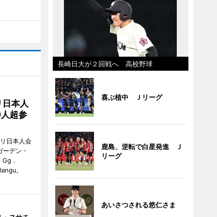
長崎日大が２回戦へ 高校野球
喜ぶ植中 Ｊリーグ
リ日本人
0人超参
バリ日本人会
鹿島、逆転で白星発進 Ｊ
ガーデン・
リーグ
i Gg．
alangu,
あいさつされる悠仁さま