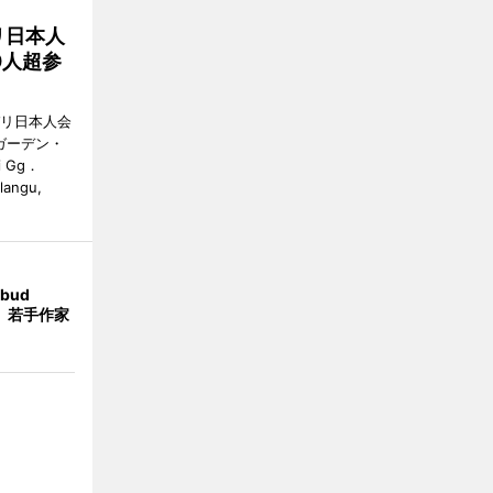
リ日本人
0人超参
バリ日本人会
ガーデン・
i Gg．
alangu,
bud
t」 若手作家