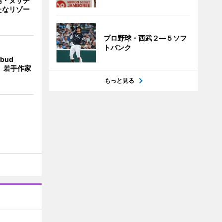
島・ヌサチ
たなリゾー
プロ野球・西武２―５ソフ
トバンク
bud
t」 若手作家
もっと見る