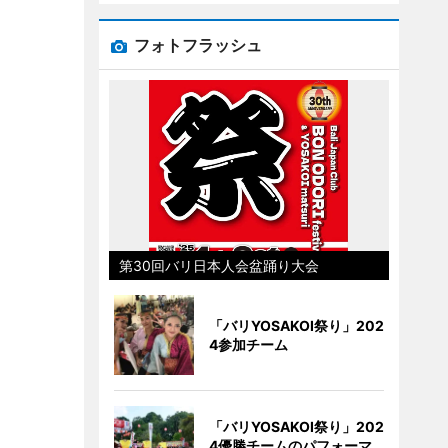
フォトフラッシュ
第30回バリ日本人会盆踊り大会
「バリYOSAKOI祭り」202
4参加チーム
「バリYOSAKOI祭り」202
4優勝チームのパフォーマ