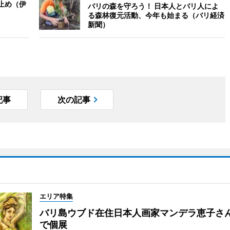
止め（伊
バリの森を守ろう！ 日本人とバリ人によ
る森林復元活動、今年も始まる（バリ経済
新聞）
記事
次の記事
エリア特集
バリ島ウブド在住日本人画家マンデラ恵子さ
で個展