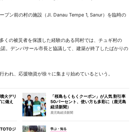
村の施設（Jl. Danau Tempe 1, Sanur）を臨時の
た多くの被災者を保護した経験のある同村では、チュギ村の
請を快諾。デンパサール市長と協議して、建築が終了したばかりの
行われ、応援物資が徐々に集まり始めているという。
噴火デリ
「桜島もくもくクーポン」が人気 割引率
どに備え
50パーセント、使い方も多彩に（鹿児島
経済新聞）
鹿児島経済新聞
TOTOジ
学ぶ・知る