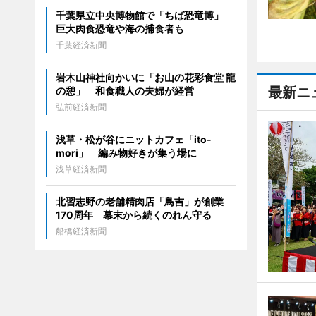
千葉県立中央博物館で「ちば恐竜博」
巨大肉食恐竜や海の捕食者も
千葉経済新聞
岩木山神社向かいに「お山の花彩食堂 龍
最新ニ
の憩」 和食職人の夫婦が経営
弘前経済新聞
浅草・松が谷にニットカフェ「ito-
mori」 編み物好きが集う場に
浅草経済新聞
北習志野の老舗精肉店「鳥吉」が創業
170周年 幕末から続くのれん守る
船橋経済新聞