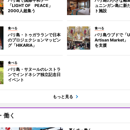
バリ島で国際平和デー
バリ島の小さな離
「LIGHT OF PEACE」
ュニンガン島に新
2000人超集う
ト施設
食べる
食べる
バリ島・トゥガラランで日本
バリ島ウブドで「U
のプロジェクションマッピン
Artisan Marke
グ「HIKARIA」
を支援
食べる
バリ島・サヌールのレストラ
ンでインドネシア独立記念日
イベント
もっと見る
・働く