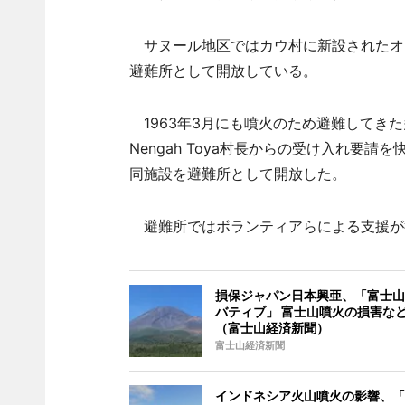
サヌール地区ではカウ村に新設されたオープン前の
避難所として開放している。
1963年3月にも噴火のため避難してき
Nengah Toya村長からの受け入れ要
同施設を避難所として開放した。
避難所ではボランティアらによる支援が
損保ジャパン日本興亜、「富士山
バティブ」 富士山噴火の損害な
（富士山経済新聞）
富士山経済新聞
インドネシア火山噴火の影響、「