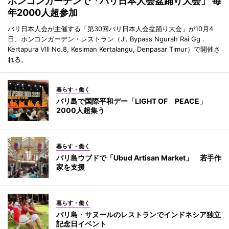
ホンコンガーデンで「バリ日本人会盆踊り大会」 毎
年2000人超参加
バリ日本人会が主催する「第30回バリ日本人会盆踊り大会」が10月4
日、ホンコンガーデン・レストラン（Jl. Bypass Ngurah Rai Gg．
Kertapura Vlll No.8, Kesiman Kertalangu, Denpasar Timur）で開催さ
れる。
暮らす・働く
バリ島で国際平和デー「LIGHT OF PEACE」
2000人超集う
暮らす・働く
バリ島ウブドで「Ubud Artisan Market」 若手作
家を支援
暮らす・働く
バリ島・サヌールのレストランでインドネシア独立
記念日イベント