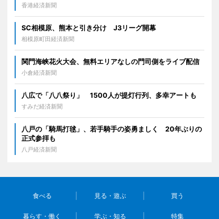
香港経済新聞
SC相模原、熊本と引き分け J3リーグ開幕
相模原町田経済新聞
関門海峡花火大会、無料エリアなしの門司側をライブ配信
小倉経済新聞
八広で「八八祭り」 1500人が提灯行列、多幸アートも
すみだ経済新聞
八戸の「騎馬打毬」、若手騎手の姿勇ましく 20年ぶりの
正式参拝も
八戸経済新聞
食べる
見る・遊ぶ
買う
暮らす・働く
学ぶ・知る
特集