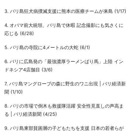
3. バリ島狂犬病撲滅支援に熊本の医療チームが来島 (1/17)
4. オバマ前大統領、バリ島で休暇 記念撮影にも気さくに
応じる (6/28)
5. バリ島の寺院に4メートルの大蛇 (6/1)
6. バリに広島発の「最強濃厚ラーメンばり馬」上陸 イン
ドネシア4店舗目 (3/6)
7. バリ島マングローブの森に野生のワニ出現 | バリ経済新
聞 (1/10)
8. バリの市場で倒木も救援隊活躍 安全性見直しの声高ま
る | バリ経済新聞 (4/25)
9. バリ島東部貧困層の子どもたちを支援 日本の若者らが