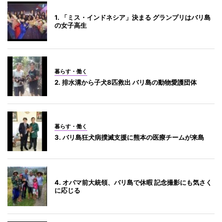
1. 「ミス・インドネシア」決まる グランプリはバリ島
の女子高生
暮らす・働く
2. 排水溝から子犬8匹救出 バリ島の動物愛護団体
暮らす・働く
3. バリ島狂犬病撲滅支援に熊本の医療チームが来島
4. オバマ前大統領、バリ島で休暇 記念撮影にも気さく
に応じる