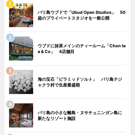
バリ島ウブドで「Ubud Open Studios」 50
超のプライベートスタジオを一般公開
ウブドに抹茶メインのティールーム「Chon te
a & Co」 4店舗目
海の宝石「ピラミッドソルト」 バリ島テジ
ャクラ村で生産最盛期
バリ島の小さな離島・ヌサチュニンガン島に
新たなリゾート施設