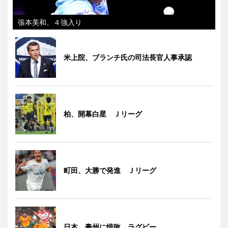
張本美和、４強入り
米上院、ブランチ氏の司法長官人事承認
柏、開幕白星 Ｊリーグ
町田、大勝で発進 Ｊリーグ
日本、豪州に惜敗 ラグビー