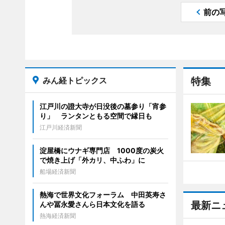
前の
みん経トピックス
特集
江戸川の證大寺が日没後の墓参り「宵参
り」 ランタンともる空間で縁日も
江戸川経済新聞
淀屋橋にウナギ専門店 1000度の炭火
で焼き上げ「外カリ、中ふわ」に
船場経済新聞
熱海で世界文化フォーラム 中田英寿さ
最新ニ
んや冨永愛さんら日本文化を語る
熱海経済新聞