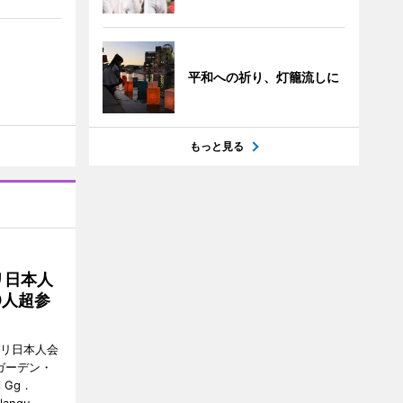
平和への祈り、灯籠流しに
もっと見る
リ日本人
0人超参
バリ日本人会
ガーデン・
i Gg．