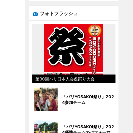
フォトフラッシュ
第30回バリ日本人会盆踊り大会
「バリYOSAKOI祭り」202
4参加チーム
「バリYOSAKOI祭り」202
4優勝チームのパフォーマ