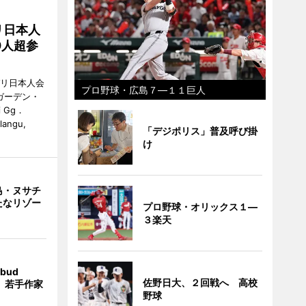
リ日本人
0人超参
バリ日本人会
プロ野球・広島７―１１巨人
ガーデン・
i Gg．
alangu,
「デジポリス」普及呼び掛
け
島・ヌサチ
たなリゾー
プロ野球・オリックス１―
３楽天
bud
佐野日大、２回戦へ 高校
t」 若手作家
野球