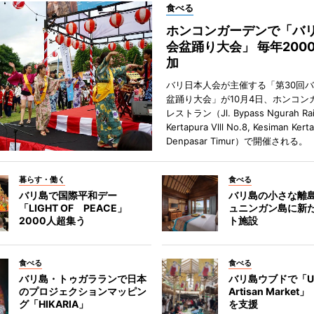
食べる
ホンコンガーデンで「バ
会盆踊り大会」 毎年200
加
バリ日本人会が主催する「第30回
盆踊り大会」が10月4日、ホンコン
レストラン（Jl. Bypass Ngurah Ra
Kertapura Vlll No.8, Kesiman Kert
Denpasar Timur）で開催される。
暮らす・働く
食べる
バリ島で国際平和デー
バリ島の小さな離
「LIGHT OF PEACE」
ュニンガン島に新
2000人超集う
ト施設
食べる
食べる
バリ島・トゥガラランで日本
バリ島ウブドで「U
のプロジェクションマッピン
Artisan Marke
グ「HIKARIA」
を支援