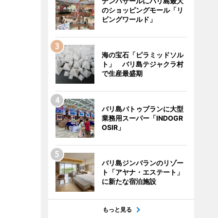
デンパサールにバリ島最大
のショッピングモール「リ
ビングワールド」
海の宝石「ピラミッドソル
ト」 バリ島テジャクラ村
で生産最盛期
バリ島バトゥブランに大型
業務用スーパー「INDOGR
OSIR」
バリ島ジンバランのリゾー
ト「アヤナ・エステート」
に新たな宿泊施設
もっと見る