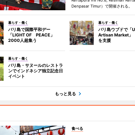
Kertapura Vlll No.8, Kesiman Kert
Denpasar Timur）で開催される。
暮らす・働く
暮らす・働く
バリ島で国際平和デー
バリ島ウブドで「U
「LIGHT OF PEACE」
Artisan Marke
2000人超集う
を支援
暮らす・働く
バリ島・サヌールのレストラ
ンでインドネシア独立記念日
イベント
もっと見る
食べる