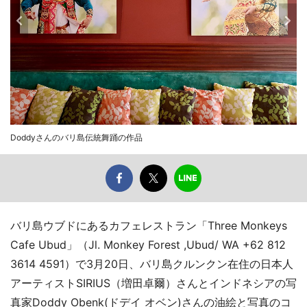
Doddyさんのバリ島伝統舞踊の作品
バリ島ウブドにあるカフェレストラン「Three Monkeys
Cafe Ubud」（Jl. Monkey Forest ,Ubud/ WA +62 812
3614 4591）で3月20日、バリ島クルンクン在住の日本人
アーティストSIRIUS（増田卓爾）さんとインドネシアの写
真家Doddy Obenk(ドデイ オベン)さんの油絵と写真のコ