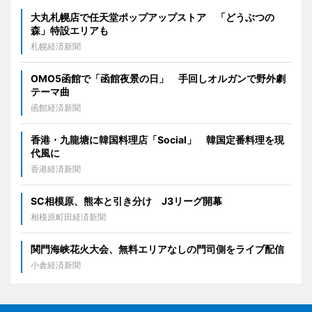
大丸札幌店で任天堂ポップアップストア 「どうぶつの
森」特設エリアも
札幌経済新聞
OMO5函館で「函館夜景の日」 手回しオルガンで野外劇
テーマ曲
函館経済新聞
香港・九龍塘に韓国料理店「Social」 韓国定番料理を現
代風に
香港経済新聞
SC相模原、熊本と引き分け J3リーグ開幕
相模原町田経済新聞
関門海峡花火大会、無料エリアなしの門司側をライブ配信
小倉経済新聞