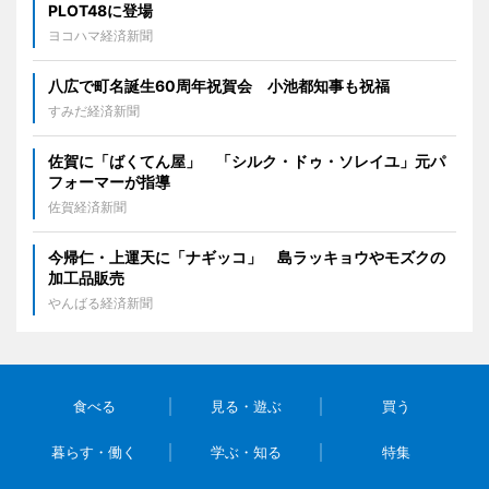
PLOT48に登場
ヨコハマ経済新聞
八広で町名誕生60周年祝賀会 小池都知事も祝福
すみだ経済新聞
佐賀に「ばくてん屋」 「シルク・ドゥ・ソレイユ」元パ
フォーマーが指導
佐賀経済新聞
今帰仁・上運天に「ナギッコ」 島ラッキョウやモズクの
加工品販売
やんばる経済新聞
食べる
見る・遊ぶ
買う
暮らす・働く
学ぶ・知る
特集