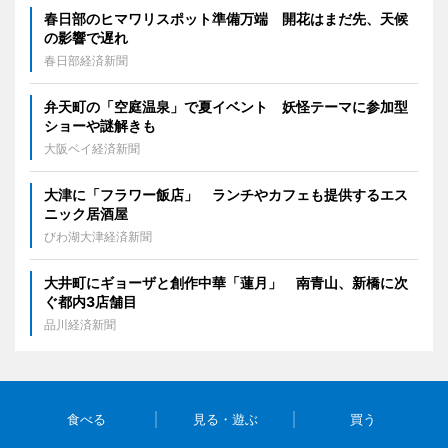
春日部のヒマワリスポット準備万端 開花はまだ先、天候
の影響で遅れ
春日部経済新聞
弁天町の「空庭温泉」で夏イベント 妖怪テーマに参加型
ショーや謎解きも
大阪ベイ経済新聞
大津に「フラワー飯店」 ランチやカフェも提供するエス
ニック居酒屋
びわ湖大津経済新聞
大井町にギョーザと創作中華「蓮月」 南青山、新橋に次
ぐ都内3店舗目
品川経済新聞
食べる
見る・遊ぶ
買う