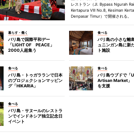
レストラン（Jl. Bypass Ngurah Ra
Kertapura Vlll No.8, Kesiman Kert
Denpasar Timur）で開催される。
暮らす・働く
食べる
バリ島で国際平和デー
バリ島の小さな離
「LIGHT OF PEACE」
ュニンガン島に新
2000人超集う
ト施設
食べる
食べる
バリ島・トゥガラランで日本
バリ島ウブドで「U
のプロジェクションマッピン
Artisan Marke
グ「HIKARIA」
を支援
食べる
バリ島・サヌールのレストラ
ンでインドネシア独立記念日
イベント