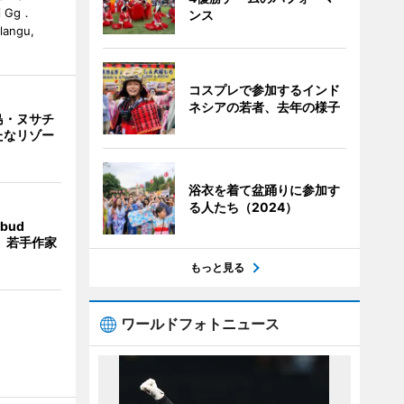
i Gg．
ンス
alangu,
コスプレで参加するインド
ネシアの若者、去年の様子
島・ヌサチ
たなリゾー
浴衣を着て盆踊りに参加す
る人たち（2024）
bud
t」 若手作家
もっと見る
ワールドフォトニュース