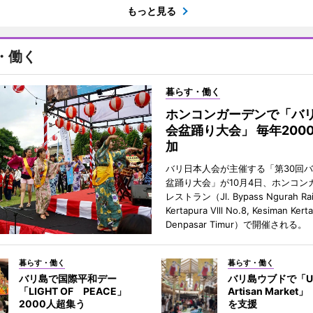
もっと見る
・働く
暮らす・働く
ホンコンガーデンで「バ
会盆踊り大会」 毎年200
加
バリ日本人会が主催する「第30回
盆踊り大会」が10月4日、ホンコン
レストラン（Jl. Bypass Ngurah Ra
Kertapura Vlll No.8, Kesiman Kert
Denpasar Timur）で開催される。
暮らす・働く
暮らす・働く
バリ島で国際平和デー
バリ島ウブドで「U
「LIGHT OF PEACE」
Artisan Marke
2000人超集う
を支援