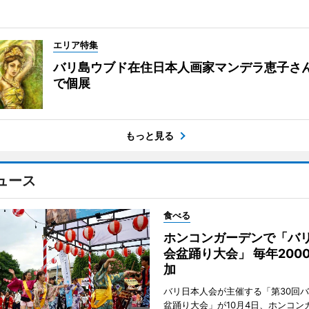
エリア特集
バリ島ウブド在住日本人画家マンデラ恵子さ
で個展
もっと見る
ュース
食べる
ホンコンガーデンで「バ
会盆踊り大会」 毎年200
加
バリ日本人会が主催する「第30回
盆踊り大会」が10月4日、ホンコン