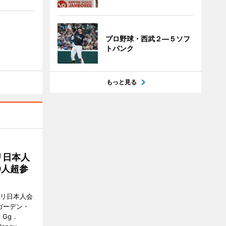
プロ野球・西武２―５ソフ
トバンク
もっと見る
リ日本人
0人超参
バリ日本人会
ガーデン・
i Gg．