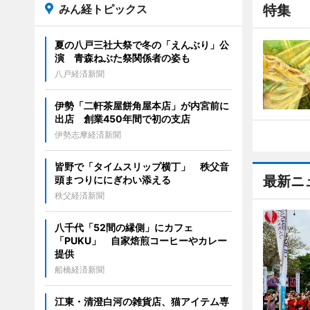
みん経トピックス
特集
夏の八戸三社大祭で冬の「えんぶり」公
演 青森ねぶた祭関係者の姿も
八戸経済新聞
伊勢「二軒茶屋餅角屋本店」が内宮前に
出店 創業450年間で初の支店
伊勢志摩経済新聞
皆野で「タイムスリップ横丁」 秩父音
最新ニ
頭まつりににぎわい添える
秩父経済新聞
八千代「52間の縁側」にカフェ
「PUKU」 自家焙煎コーヒーやカレー
提供
船橋経済新聞
江東・清澄白河の雑貨店、猫アイテム専