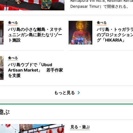
Kertapura Vlll No.8, Kesiman Kert
Denpasar Timur）で開催される。
食べる
食べる
バリ島の小さな離島・ヌサチ
バリ島・トゥガラ
ュニンガン島に新たなリゾー
のプロジェクショ
ト施設
グ「HIKARIA」
食べる
バリ島ウブドで「Ubud
Artisan Market」 若手作家
を支援
もっと見る
遊ぶ
見る・遊ぶ