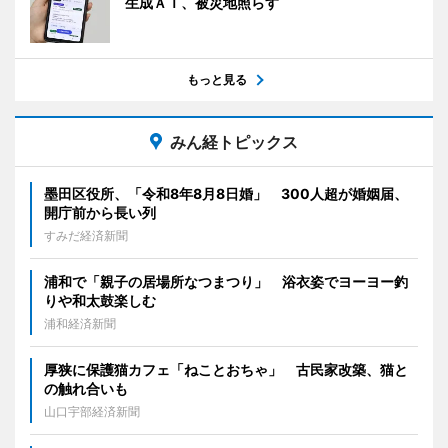
生成ＡＩ、被災地照らす
もっと見る
みん経トピックス
墨田区役所、「令和8年8月8日婚」 300人超が婚姻届、
開庁前から長い列
すみだ経済新聞
浦和で「親子の居場所なつまつり」 浴衣姿でヨーヨー釣
りや和太鼓楽しむ
浦和経済新聞
厚狭に保護猫カフェ「ねことおちゃ」 古民家改築、猫と
の触れ合いも
山口宇部経済新聞