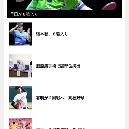
早田が８強入り
張本智、８強入り
脳腫瘍手術で誤部位摘出
有明が２回戦へ 高校野球