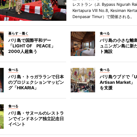
レストラン（Jl. Bypass Ngurah Ra
Kertapura Vlll No.8, Kesiman Kert
Denpasar Timur）で開催される。
暮らす・働く
食べる
バリ島で国際平和デー
バリ島の小さな離
「LIGHT OF PEACE」
ュニンガン島に新
2000人超集う
ト施設
食べる
食べる
バリ島・トゥガラランで日本
バリ島ウブドで「U
のプロジェクションマッピン
Artisan Marke
グ「HIKARIA」
を支援
食べる
バリ島・サヌールのレストラ
ンでインドネシア独立記念日
イベント