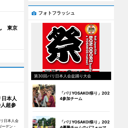
フォトフラッシュ
ん 東京
第30回バリ日本人会盆踊り大会
「バリYOSAKOI祭り」202
リ日本人
4参加チーム
0人超参
バリ日本人会
「バリYOSAKOI祭り」202
ガーデン・
4優勝チームのパフォーマ