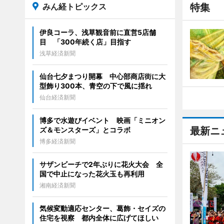
みん経トピックス
特集
伊良コーラ、浅草観音前に直営5店舗
目 「300年続く店」目指す
浅草経済新聞
仙台七夕まつり開幕 中心部商店街に大
型飾り300本、青空の下で風に揺れ
仙台経済新聞
博多で水遊びイベント 映画「ミニオン
最新ニ
ズ＆モンスターズ」とコラボ
博多経済新聞
サザンビーチで2年ぶりに花火大会 全
国で中止になった花火玉も再利用
湘南経済新聞
気候変動適応センター、葛飾・セイズの
住宅を視察 都内全体に広げてほしい