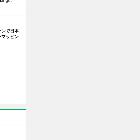
alangu,
ランで日本
ンマッピン