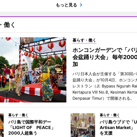
もっと見る
・働く
暮らす・働く
ホンコンガーデンで「バ
会盆踊り大会」 毎年200
加
バリ日本人会が主催する「第30回
盆踊り大会」が10月4日、ホンコン
レストラン（Jl. Bypass Ngurah Ra
Kertapura Vlll No.8, Kesiman Kert
Denpasar Timur）で開催される。
暮らす・働く
暮らす・働く
バリ島で国際平和デー
バリ島ウブドで「U
「LIGHT OF PEACE」
Artisan Marke
2000人超集う
を支援