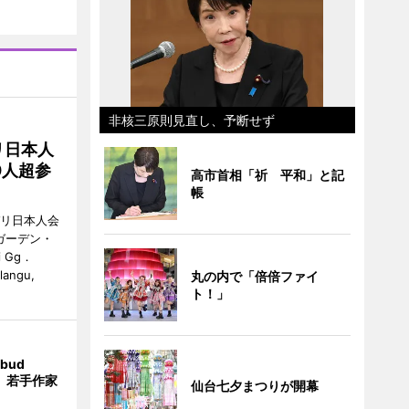
非核三原則見直し、予断せず
リ日本人
0人超参
高市首相「祈 平和」と記
帳
バリ日本人会
ガーデン・
i Gg．
alangu,
丸の内で「倍倍ファイ
ト！」
bud
t」 若手作家
仙台七夕まつりが開幕