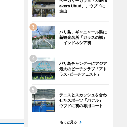
ベーカリーカフェ「7AM B
akers Ubud」、ウブドに
進出
バリ島、ギャニャール県に
新観光名所「ガラスの橋」
インドネシア初
バリ島チャングーにアジア
最大のビーチクラブ「アト
ラス･ビーチフェスト」
テニスとスカッシュを合わ
せたスポーツ「パデル」
ウブドに初の専用コート
もっと見る