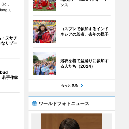
i Gg．
ンス
alangu,
コスプレで参加するインド
ネシアの若者、去年の様子
島・ヌサチ
たなリゾー
浴衣を着て盆踊りに参加す
る人たち（2024）
bud
t」 若手作家
もっと見る
ワールドフォトニュース