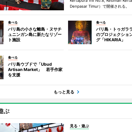
Kertapura Vlll No.8, Kesiman Kert
Denpasar Timur）で開催される。
食べる
食べる
バリ島の小さな離島・ヌサチ
バリ島・トゥガラ
ュニンガン島に新たなリゾー
のプロジェクショ
ト施設
グ「HIKARIA」
食べる
バリ島ウブドで「Ubud
Artisan Market」 若手作家
を支援
もっと見る
遊ぶ
見る・遊ぶ