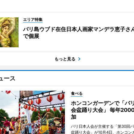
エリア特集
バリ島ウブド在住日本人画家マンデラ恵子さ
で個展
もっと見る
ュース
食べる
ホンコンガーデンで「バ
会盆踊り大会」 毎年200
加
バリ日本人会が主催する「第30回
盆踊り大会」が10月4日、ホンコン