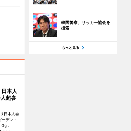
韓国警察、サッカー協会を
捜索
もっと見る
リ日本人
0人超参
バリ日本人会
ガーデン・
i Gg．