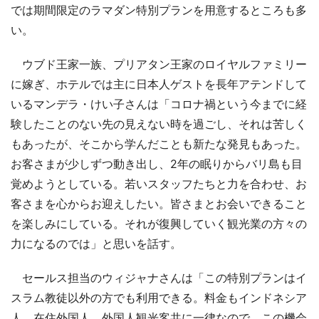
では期間限定のラマダン特別プランを用意するところも多
い。
ウブド王家一族、プリアタン王家のロイヤルファミリー
に嫁ぎ、ホテルでは主に日本人ゲストを長年アテンドして
いるマンデラ・けい子さんは「コロナ禍という今までに経
験したことのない先の見えない時を過ごし、それは苦しく
もあったが、そこから学んだことも新たな発見もあった。
お客さまが少しずつ動き出し、2年の眠りからバリ島も目
覚めようとしている。若いスタッフたちと力を合わせ、お
客さまを心からお迎えしたい。皆さまとお会いできること
を楽しみにしている。それが復興していく観光業の方々の
力になるのでは」と思いを話す。
セールス担当のウィジャナさんは「この特別プランはイ
スラム教徒以外の方でも利用できる。料金もインドネシア
人、在住外国人、外国人観光客共に一律なので、この機会