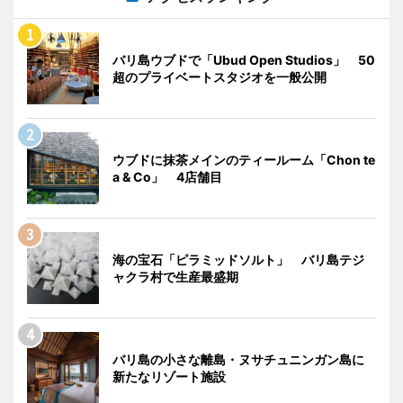
バリ島ウブドで「Ubud Open Studios」 50
超のプライベートスタジオを一般公開
ウブドに抹茶メインのティールーム「Chon te
a & Co」 4店舗目
海の宝石「ピラミッドソルト」 バリ島テジ
ャクラ村で生産最盛期
バリ島の小さな離島・ヌサチュニンガン島に
新たなリゾート施設