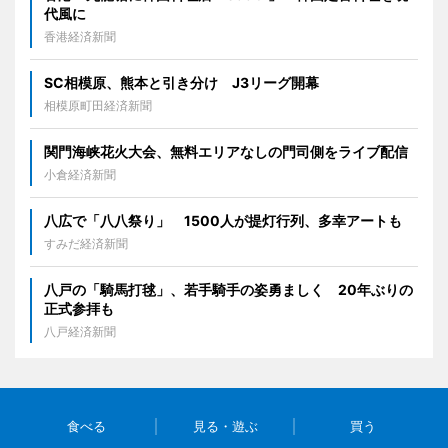
代風に
香港経済新聞
SC相模原、熊本と引き分け J3リーグ開幕
相模原町田経済新聞
関門海峡花火大会、無料エリアなしの門司側をライブ配信
小倉経済新聞
八広で「八八祭り」 1500人が提灯行列、多幸アートも
すみだ経済新聞
八戸の「騎馬打毬」、若手騎手の姿勇ましく 20年ぶりの
正式参拝も
八戸経済新聞
食べる
見る・遊ぶ
買う