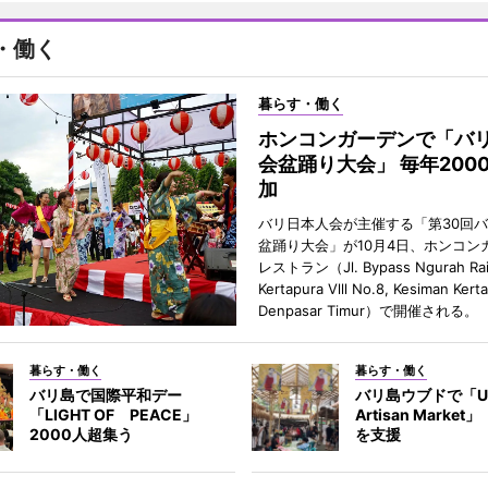
・働く
暮らす・働く
ホンコンガーデンで「バ
会盆踊り大会」 毎年200
加
バリ日本人会が主催する「第30回
盆踊り大会」が10月4日、ホンコン
レストラン（Jl. Bypass Ngurah Ra
Kertapura Vlll No.8, Kesiman Kert
Denpasar Timur）で開催される。
暮らす・働く
暮らす・働く
バリ島で国際平和デー
バリ島ウブドで「U
「LIGHT OF PEACE」
Artisan Marke
2000人超集う
を支援