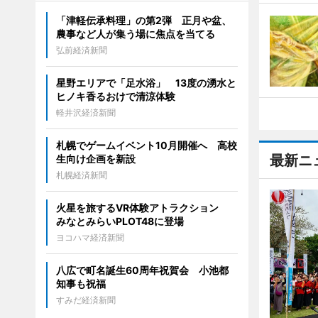
「津軽伝承料理」の第2弾 正月や盆、
農事など人が集う場に焦点を当てる
弘前経済新聞
星野エリアで「足水浴」 13度の湧水と
ヒノキ香るおけで清涼体験
軽井沢経済新聞
札幌でゲームイベント10月開催へ 高校
最新ニ
生向け企画を新設
札幌経済新聞
火星を旅するVR体験アトラクション
みなとみらいPLOT48に登場
ヨコハマ経済新聞
八広で町名誕生60周年祝賀会 小池都
知事も祝福
すみだ経済新聞