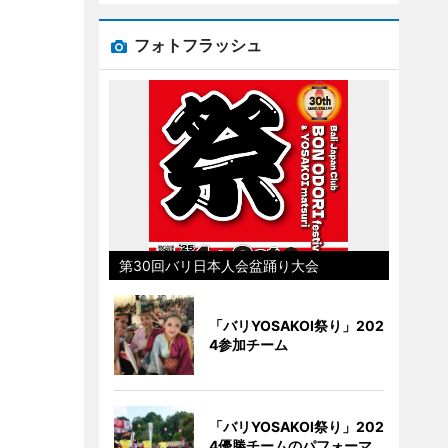
フォトフラッシュ
第30回バリ日本人会盆踊り大会
「バリYOSAKOI祭り」202
4参加チーム
「バリYOSAKOI祭り」202
4優勝チームのパフォーマ