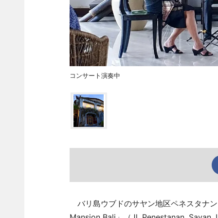
コンサート演奏中
バリ島ウブドのサヤン地区ペネスタナンに
Mansion Bali」（Jl, Penestana