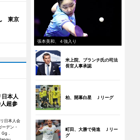
ん 東京
張本美和、４強入り
米上院、ブランチ氏の司法
長官人事承認
リ日本人
柏、開幕白星 Ｊリーグ
0人超参
バリ日本人会
ガーデン・
町田、大勝で発進 Ｊリー
i Gg．
グ
alangu,