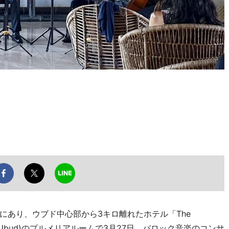
あり、ウブド中心部から3キロ離れたホテル「The
n, Sayan, Ubud)のプルメリアルームで3月27日、バロック音楽のコンサ