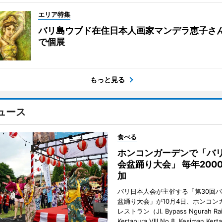
エリア特集
バリ島ウブド在住日本人画家マンデラ恵子さ
で個展
もっと見る
ュース
食べる
ホンコンガーデンで「バ
会盆踊り大会」 毎年200
加
バリ日本人会が主催する「第30回
盆踊り大会」が10月4日、ホンコン
レストラン（Jl. Bypass Ngurah Ra
Kertapura Vlll No.8, Kesiman Kert