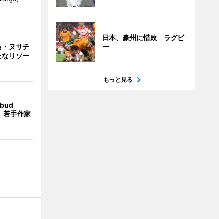
日本、豪州に惜敗 ラグビ
島・ヌサチ
ー
たなリゾー
もっと見る
bud
t」 若手作家