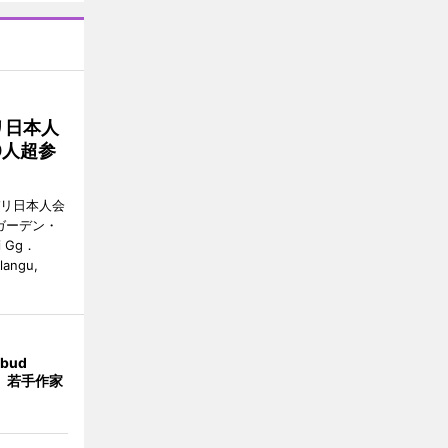
リ日本人
0人超参
バリ日本人会
ガーデン・
i Gg．
alangu,
bud
t」 若手作家