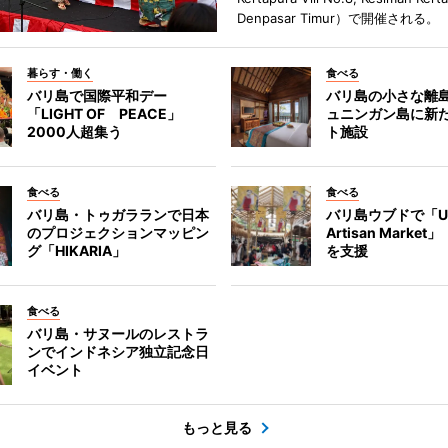
Denpasar Timur）で開催される。
暮らす・働く
食べる
バリ島で国際平和デー
バリ島の小さな離
「LIGHT OF PEACE」
ュニンガン島に新
2000人超集う
ト施設
食べる
食べる
バリ島・トゥガラランで日本
バリ島ウブドで「U
のプロジェクションマッピン
Artisan Marke
グ「HIKARIA」
を支援
食べる
バリ島・サヌールのレストラ
ンでインドネシア独立記念日
イベント
もっと見る