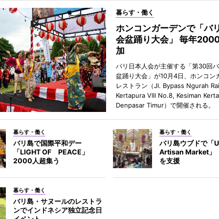
暮らす・働く
ホンコンガーデンで「バ
会盆踊り大会」 毎年200
加
バリ日本人会が主催する「第30回
盆踊り大会」が10月4日、ホンコン
レストラン（Jl. Bypass Ngurah Ra
Kertapura Vlll No.8, Kesiman Kert
Denpasar Timur）で開催される。
暮らす・働く
暮らす・働く
バリ島で国際平和デー
バリ島ウブドで「U
「LIGHT OF PEACE」
Artisan Marke
2000人超集う
を支援
暮らす・働く
バリ島・サヌールのレストラ
ンでインドネシア独立記念日
イベント