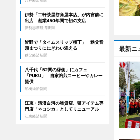
八戸経済新聞
伊勢「二軒茶屋餅角屋本店」が内宮前に
出店 創業450年間で初の支店
伊勢志摩経済新聞
皆野で「タイムスリップ横丁」 秩父音
最新ニ
頭まつりににぎわい添える
秩父経済新聞
八千代「52間の縁側」にカフェ
「PUKU」 自家焙煎コーヒーやカレー
提供
船橋経済新聞
江東・清澄白河の雑貨店、猫アイテム専
門店「ネコシカ」としてリニューアル
江東経済新聞