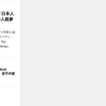
リ日本人
0人超参
バリ日本人会
ガーデン・
i Gg．
alangu,
bud
t」 若手作家