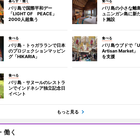
暮らす・働く
食べる
バリ島で国際平和デー
バリ島の小さな離
「LIGHT OF PEACE」
ュニンガン島に新
2000人超集う
ト施設
食べる
食べる
バリ島・トゥガラランで日本
バリ島ウブドで「U
のプロジェクションマッピン
Artisan Marke
グ「HIKARIA」
を支援
食べる
バリ島・サヌールのレストラ
ンでインドネシア独立記念日
イベント
もっと見る
・働く