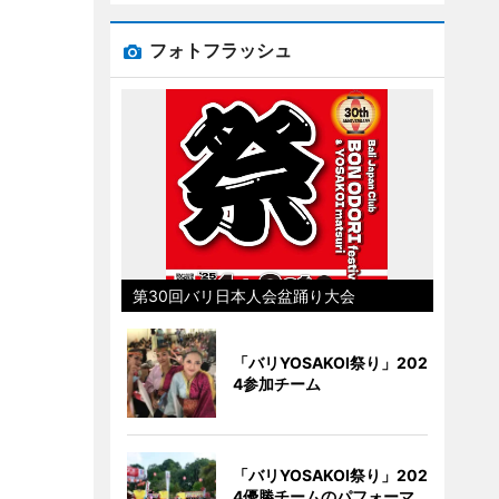
フォトフラッシュ
第30回バリ日本人会盆踊り大会
「バリYOSAKOI祭り」202
4参加チーム
「バリYOSAKOI祭り」202
4優勝チームのパフォーマ