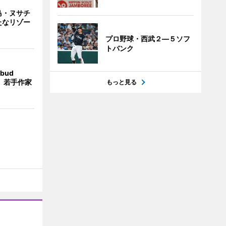
島・ヌサチ
たなリゾー
プロ野球・西武２―５ソフ
トバンク
bud
t」 若手作家
もっと見る