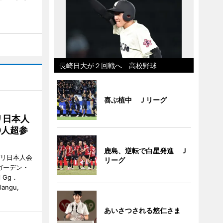
長崎日大が２回戦へ 高校野球
喜ぶ植中 Ｊリーグ
リ日本人
0人超参
鹿島、逆転で白星発進 Ｊ
バリ日本人会
リーグ
ガーデン・
i Gg．
alangu,
あいさつされる悠仁さま