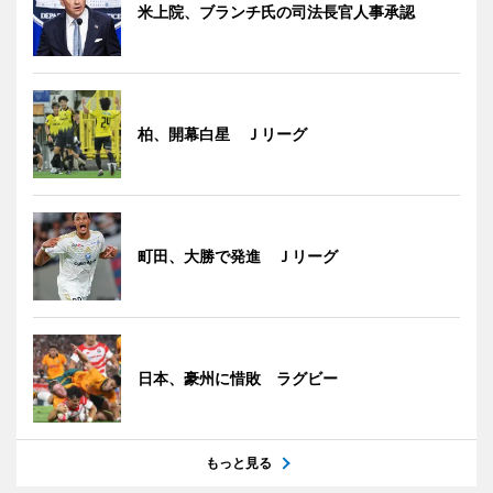
米上院、ブランチ氏の司法長官人事承認
柏、開幕白星 Ｊリーグ
町田、大勝で発進 Ｊリーグ
日本、豪州に惜敗 ラグビー
もっと見る